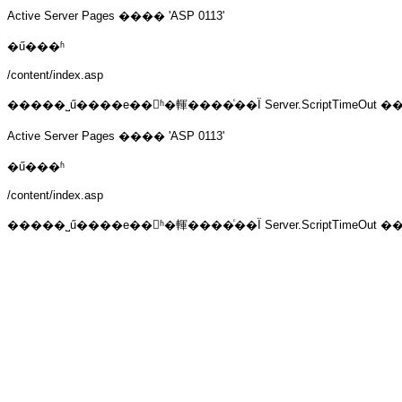
Active Server Pages
���� 'ASP 0113'
�ű���ʱ
/content/index.asp
�����˽ű����е��ʱ�䡣����ͨ��Ϊ Server.ScriptTime
Active Server Pages
���� 'ASP 0113'
�ű���ʱ
/content/index.asp
�����˽ű����е��ʱ�䡣����ͨ��Ϊ Server.ScriptTime