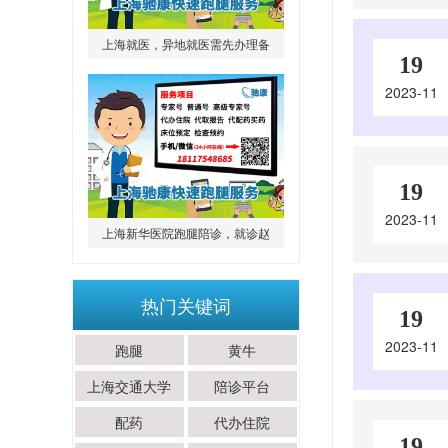
上海就医，异地就医需先办理备
19
案，你准备好了吗？
2023-11
19
2023-11
上海新华医院跑腿陪诊，就诊赵
培泉主任眼科患者出行务必留
心，18117548685靠谱
热门关键词
19
2023-11
跑腿
黄牛
上海交通大学
陪诊平台
配药
代办住院
19