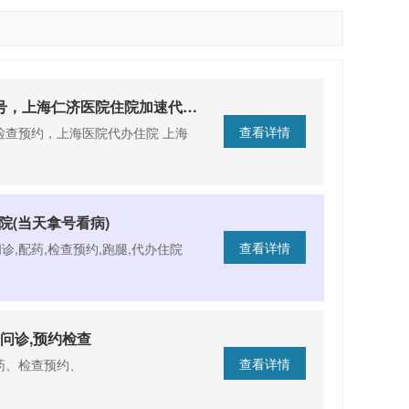
（房静远）上海仁济医院消化科专家代排队挂号， 代挂专家号，上海仁济医院住院加速代办跑腿电话18117548685，24小时医院跑腿在线
查看详情
查预约，上海医院代办住院 ​上海
院(当天拿号看病)
查看详情
诊,配药,检查预约,跑腿,代办住院
问诊,预约检查
查看详情
药、检查预约、