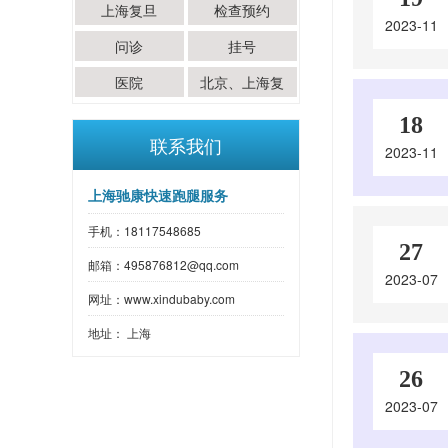
上海复旦
检查预约
2023-11
问诊
挂号
医院
北京、上海复
旦、上海交通大
18
联系我们
学、医院、黄
2023-11
牛、挂号、陪诊
上海驰康快速跑腿服务
平台、问诊、配
手机：18117548685
药、检查预约、
27
跑腿、代办住院
邮箱：495876812@qq.com
2023-07
网址：www.xindubaby.com
地址： 上海
26
2023-07